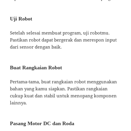
Uji Robot
Setelah selesai membuat program, uji robotmu.
Pastikan robot dapat bergerak dan merespon input
dari sensor dengan baik.
Buat Rangkaian Robot
Pertama-tama, buat rangkaian robot menggunakan
bahan yang kamu siapkan. Pastikan rangkaian
cukup kuat dan stabil untuk menopang komponen
lainnya.
Pasang Motor DC dan Roda