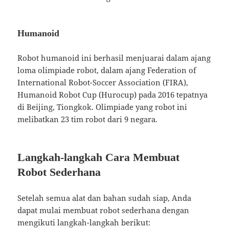
Humanoid
Robot humanoid ini berhasil menjuarai dalam ajang
loma olimpiade robot, dalam ajang Federation of
International Robot-Soccer Association (FIRA),
Humanoid Robot Cup (Hurocup) pada 2016 tepatnya
di Beijing, Tiongkok. Olimpiade yang robot ini
melibatkan 23 tim robot dari 9 negara.
Langkah-langkah Cara Membuat
Robot Sederhana
Setelah semua alat dan bahan sudah siap, Anda
dapat mulai membuat robot sederhana dengan
mengikuti langkah-langkah berikut: