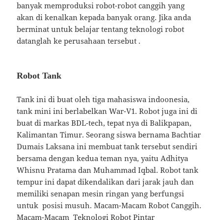
banyak memproduksi robot-robot canggih yang
akan di kenalkan kepada banyak orang. Jika anda
berminat untuk belajar tentang teknologi robot
datanglah ke perusahaan tersebut .
Robot Tank
Tank ini di buat oleh tiga mahasiswa indoonesia,
tank mini ini berlabelkan War-V1. Robot juga ini di
buat di markas BDL-tech, tepat nya di Balikpapan,
Kalimantan Timur. Seorang siswa bernama Bachtiar
Dumais Laksana ini membuat tank tersebut sendiri
bersama dengan kedua teman nya, yaitu Adhitya
Whisnu Pratama dan Muhammad Iqbal. Robot tank
tempur ini dapat dikendalikan dari jarak jauh dan
memiliki senapan mesin ringan yang berfungsi
untuk posisi musuh. Macam-Macam Robot Canggih.
Macam-Macam Teknologi Robot Pintar