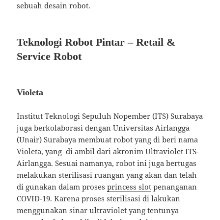
sebuah desain robot.
Teknologi Robot Pintar – Retail &
Service Robot
Violeta
Institut Teknologi Sepuluh Nopember (ITS) Surabaya
juga berkolaborasi dengan Universitas Airlangga
(Unair) Surabaya membuat robot yang di beri nama
Violeta, yang di ambil dari akronim Ultraviolet ITS-
Airlangga. Sesuai namanya, robot ini juga bertugas
melakukan sterilisasi ruangan yang akan dan telah
di gunakan dalam proses
princess slot
penanganan
COVID-19. Karena proses sterilisasi di lakukan
menggunakan sinar ultraviolet yang tentunya