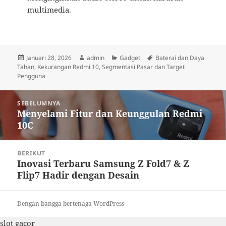
multimedia.
Diposkan
Penulis
Kategori
Tag
Januari 28, 2026
admin
Gadget
Baterai dan Daya
pada
Tahan
,
Kekurangan Redmi 10
,
Segmentasi Pasar dan Target
Pengguna
Navigasi
SEBELUMNYA
pos
Menyelami Fitur dan Keunggulan Redmi
Pos
10C
sebelumnya:
BERIKUT
Inovasi Terbaru Samsung Z Fold7 & Z
Pos
Flip7 Hadir dengan Desain
berikutnya:
Dengan bangga bertenaga WordPress
slot gacor