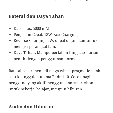
Baterai dan Daya Tahan
Kapasitas: 5000 mAh
Pengisian Cepat: 18W Fast Charging
Reverse Charging: 9W, dapat digunakan untuk
mengisi perangkat lain.
Daya Tahan: Mampu bertahan hingga seharian
penuh dengan penggunaan normal.
Baterai besar menjadi
mega wheel pragmatic
salah
satu keunggulan utama Redmi 10. Cocok bagi
pengguna yang aktif menggunakan smartphone
untuk bekerja, belajar, maupun hiburan.
Audio dan Hiburan