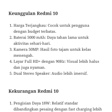
Keunggulan Redmi 10
Harga Terjangkau: Cocok untuk pengguna
dengan budget terbatas.
Baterai 5000 mAh: Daya tahan lama untuk
aktivitas sehari-hari.
Kamera 50MP: Hasil foto tajam untuk kelas
menengah.
Layar Full HD+ dengan 90Hz: Visual lebih halus
dan juga nyaman.
Dual Stereo Speaker: Audio lebih imersif.
Kekurangan Redmi 10
Pengisian Daya 18W: Relatif standar
dibandingkan pesaing dengan fast charging lebih