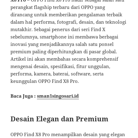
perangkat flagship terbaru dari OPPO yang
dirancang untuk memberikan pengalaman terbaik
dalam hal performa, fotografi, desain, dan teknologi
mutakhir. Sebagai penerus dari seri Find X
sebelumnya, smartphone ini membawa berbagai
inovasi yang menjadikannya salah satu ponsel
premium paling diperhitungkan di pasar global.
Artikel ini akan membahas secara komprehensif
mengenai desain, spesifikasi, fitur unggulan,
performa, kamera, baterai, software, serta
keunggulan OPPO Find X8 Pro.
Baca Juga :
sman1singosari.id
Desain Elegan dan Premium
OPPO Find X8 Pro menampilkan desain yang elegan