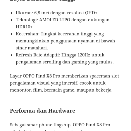
Ukuran: 6,8 inci dengan resolusi QHD+.
Teknologi: AMOLED LTPO dengan dukungan
HDR10+.
Kecerahan: Tingkat kecerahan tinggi yang
memungkinkan penggunaan nyaman di bawah
sinar matahari.
Refresh Rate Adaptif: Hingga 120Hz untuk
pengalaman scrolling dan gaming yang mulus.
Layar OPPO Find X8 Pro memberikan
spaceman slot
pengalaman visual yang imersif, cocok untuk
menonton film, bermain game, maupun bekerja.
Performa dan Hardware
Sebagai smartphone flagship, OPPO Find X8 Pro