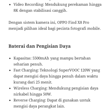
Video Recording: Mendukung perekaman hingga
8K dengan stabilisasi canggih.
Dengan sistem kamera ini, OPPO Find X8 Pro
menjadi pilihan ideal bagi pecinta fotografi mobile.
Baterai dan Pengisian Daya
Kapasitas: 5500mAh yang mampu bertahan
seharian penuh.
Fast Charging: Teknologi SuperVOOC 120W yang
dapat mengisi daya hingga penuh dalam waktu
kurang dari 25 menit.
Wireless Charging: Mendukung pengisian daya
nirkabel hingga 50W.
Reverse Charging: Dapat di gunakan untuk
mengisi daya perangkat lain.