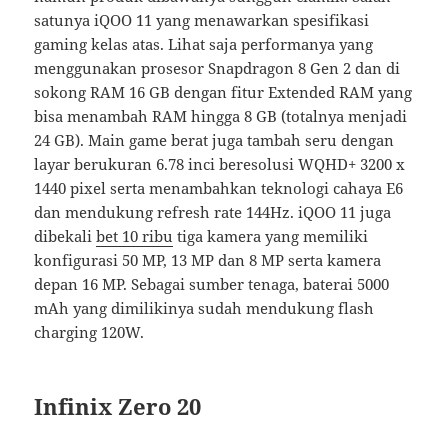
satunya iQOO 11 yang menawarkan spesifikasi
gaming kelas atas. Lihat saja performanya yang
menggunakan prosesor Snapdragon 8 Gen 2 dan di
sokong RAM 16 GB dengan fitur Extended RAM yang
bisa menambah RAM hingga 8 GB (totalnya menjadi
24 GB). Main game berat juga tambah seru dengan
layar berukuran 6.78 inci beresolusi WQHD+ 3200 x
1440 pixel serta menambahkan teknologi cahaya E6
dan mendukung refresh rate 144Hz. iQOO 11 juga
dibekali
bet 10 ribu
tiga kamera yang memiliki
konfigurasi 50 MP, 13 MP dan 8 MP serta kamera
depan 16 MP. Sebagai sumber tenaga, baterai 5000
mAh yang dimilikinya sudah mendukung flash
charging 120W.
Infinix Zero 20