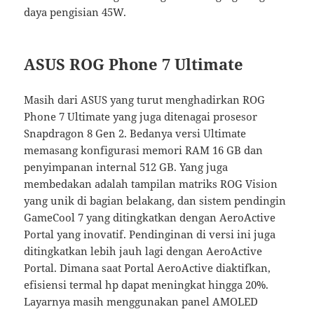
daya pengisian 45W.
ASUS ROG Phone 7 Ultimate
Masih dari ASUS yang turut menghadirkan ROG
Phone 7 Ultimate yang juga ditenagai prosesor
Snapdragon 8 Gen 2. Bedanya versi Ultimate
memasang konfigurasi memori RAM 16 GB dan
penyimpanan internal 512 GB. Yang juga
membedakan adalah tampilan matriks ROG Vision
yang unik di bagian belakang, dan sistem pendingin
GameCool 7 yang ditingkatkan dengan AeroActive
Portal yang inovatif. Pendinginan di versi ini juga
ditingkatkan lebih jauh lagi dengan AeroActive
Portal. Dimana saat Portal AeroActive diaktifkan,
efisiensi termal hp dapat meningkat hingga 20%.
Layarnya masih menggunakan panel AMOLED