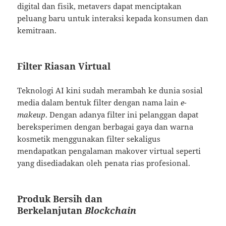
digital dan fisik, metavers dapat menciptakan
peluang baru untuk interaksi kepada konsumen dan
kemitraan.
Filter Riasan Virtual
Teknologi AI kini sudah merambah ke dunia sosial
media dalam bentuk filter dengan nama lain
e-
makeup
. Dengan adanya filter ini pelanggan dapat
bereksperimen dengan berbagai gaya dan warna
kosmetik menggunakan filter sekaligus
mendapatkan pengalaman makover virtual seperti
yang disediadakan oleh penata rias profesional.
Produk Bersih dan
Berkelanjutan
Blockchain