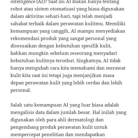
intelligence
(AI)? Saat ini AI bukan hanya tentang
robot atau sistem otomatisasi yang biasa digunakan
dalam aktivitas sehari-hari, tapi telah menjadi
sahabat terbaik dalam perawatan kulitmu. Memiliki
kemampuan yang canggih, AI mampu menyediakan
rekomendasi produk yang sangat personal yang
disesuaikan dengan kebutuhan spesifik kulit,
bahkan mungkin sebelum seseorang menyadari
kebutuhan kulitnya tersebut. Singkatnya, AI tidak
hanya mengubah cara kita memahami dan merawat
kulit kita saat ini tetapi juga menjanjikan masa
depan perawatan kulit yang lebih cerdas dan lebih
personal.
Salah satu kemampuan AI yang luar biasa adalah
mengalisis data dalam jumlah besar. Hal inilah yang
digunakan oleh para ahli dermatologi dan
pengembang produk perawatan kulit untuk
mempercepat penelitian dan mendapatkan