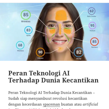
Peran Teknologi AI
Terhadap Dunia Kecantikan
Peran Teknologi AI Terhadap Dunia Kecantikan –
Sudah siap menyambuut revolusi kecantikan
dengan kecerdasan
spaceman
buatan atau
artificial