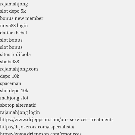
rajamahjong
slot depo 5k
bonus new member
nova88 login
daftar ibcbet
slot bonus
slot bonus
situs judi bola
sbobet88
rajamahjong.com
depo 10k
spaceman
slot depo 10k
mahjong slot
sbotop alternatif
rajamahjong login
https://www.drjeppson.com/our-services--treatments
https://drjoseroiz.com/especialista/
https://www.drjeppson.com/resources