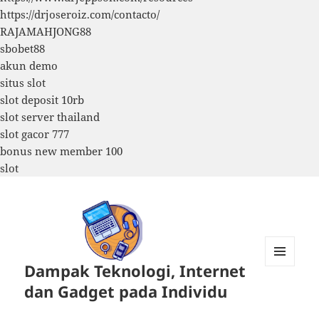
https://drjoseroiz.com/contacto/
RAJAMAHJONG88
sbobet88
akun demo
situs slot
slot deposit 10rb
slot server thailand
slot gacor 777
bonus new member 100
slot
Dampak Teknologi, Internet
MENU
DAN
dan Gadget pada Individu
WIDGET