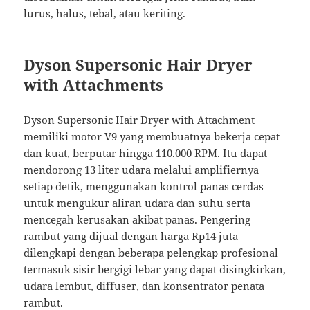
lurus, halus, tebal, atau keriting.
Dyson Supersonic Hair Dryer
with Attachments
Dyson Supersonic Hair Dryer with Attachment
memiliki motor V9 yang membuatnya bekerja cepat
dan kuat, berputar hingga 110.000 RPM. Itu dapat
mendorong 13 liter udara melalui amplifiernya
setiap detik, menggunakan kontrol panas cerdas
untuk mengukur aliran udara dan suhu serta
mencegah kerusakan akibat panas. Pengering
rambut yang dijual dengan harga Rp14 juta
dilengkapi dengan beberapa pelengkap profesional
termasuk sisir bergigi lebar yang dapat disingkirkan,
udara lembut, diffuser, dan konsentrator penata
rambut.