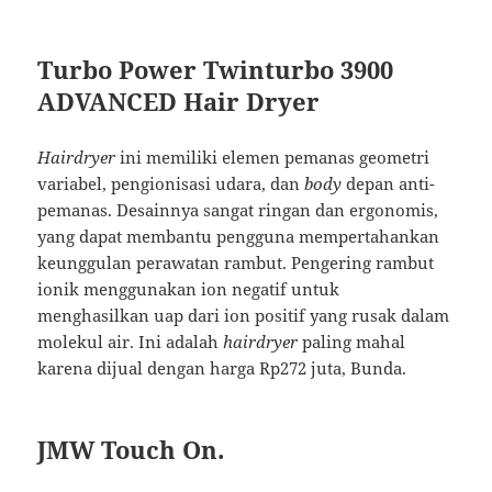
Turbo Power Twinturbo 3900
ADVANCED Hair Dryer
Hairdryer
ini memiliki elemen pemanas geometri
variabel, pengionisasi udara, dan
body
depan anti-
pemanas. Desainnya sangat ringan dan ergonomis,
yang dapat membantu pengguna mempertahankan
keunggulan perawatan rambut. Pengering rambut
ionik menggunakan ion negatif untuk
menghasilkan uap dari ion positif yang rusak dalam
molekul air. Ini adalah
hairdryer
paling mahal
karena dijual dengan harga Rp272 juta, Bunda.
JMW Touch On.