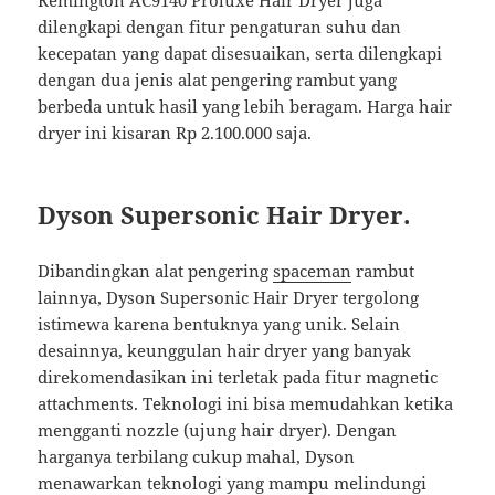
dilengkapi dengan fitur pengaturan suhu dan
kecepatan yang dapat disesuaikan, serta dilengkapi
dengan dua jenis alat pengering rambut yang
berbeda untuk hasil yang lebih beragam. Harga hair
dryer ini kisaran Rp 2.100.000 saja.
Dyson Supersonic Hair Dryer.
Dibandingkan alat pengering
spaceman
rambut
lainnya, Dyson Supersonic Hair Dryer tergolong
istimewa karena bentuknya yang unik. Selain
desainnya, keunggulan hair dryer yang banyak
direkomendasikan ini terletak pada fitur magnetic
attachments. Teknologi ini bisa memudahkan ketika
mengganti nozzle (ujung hair dryer). Dengan
harganya terbilang cukup mahal, Dyson
menawarkan teknologi yang mampu melindungi