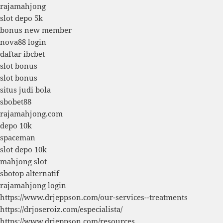
rajamahjong
slot depo 5k
bonus new member
nova88 login
daftar ibcbet
slot bonus
slot bonus
situs judi bola
sbobet88
rajamahjong.com
depo 10k
spaceman
slot depo 10k
mahjong slot
sbotop alternatif
rajamahjong login
https://www.drjeppson.com/our-services--treatments
https://drjoseroiz.com/especialista/
https://www.drjeppson.com/resources