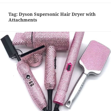
Tag:
Dyson Supersonic Hair Dryer with
Attachments