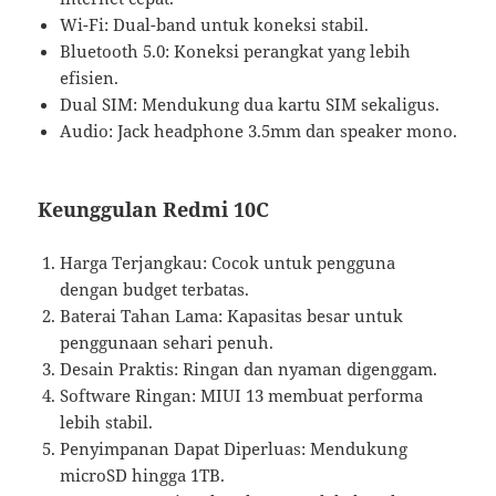
Wi-Fi: Dual-band untuk koneksi stabil.
Bluetooth 5.0: Koneksi perangkat yang lebih
efisien.
Dual SIM: Mendukung dua kartu SIM sekaligus.
Audio: Jack headphone 3.5mm dan speaker mono.
Keunggulan Redmi 10C
Harga Terjangkau: Cocok untuk pengguna
dengan budget terbatas.
Baterai Tahan Lama: Kapasitas besar untuk
penggunaan sehari penuh.
Desain Praktis: Ringan dan nyaman digenggam.
Software Ringan: MIUI 13 membuat performa
lebih stabil.
Penyimpanan Dapat Diperluas: Mendukung
microSD hingga 1TB.