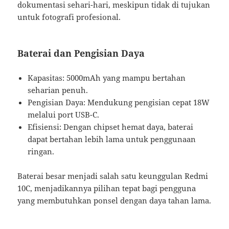
dokumentasi sehari-hari, meskipun tidak di tujukan
untuk fotografi profesional.
Baterai dan Pengisian Daya
Kapasitas: 5000mAh yang mampu bertahan
seharian penuh.
Pengisian Daya: Mendukung pengisian cepat 18W
melalui port USB-C.
Efisiensi: Dengan chipset hemat daya, baterai
dapat bertahan lebih lama untuk penggunaan
ringan.
Baterai besar menjadi salah satu keunggulan Redmi
10C, menjadikannya pilihan tepat bagi pengguna
yang membutuhkan ponsel dengan daya tahan lama.