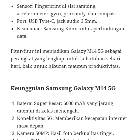
Sensor: Fingerprint di sisi samping,
accelerometer, gyro, proximity, dan compass.
Port: USB Type-C, jack audio 3.5mm.
Keamanan: Samsung Knox untuk perlindungan
data.
Fitur-fitur ini menjadikan Galaxy M14 5G sebagai
perangkat yang lengkap untuk kebutuhan sehari-
hari, baik untuk hiburan maupun produktivitas.
Keunggulan Samsung Galaxy M14 5G
Baterai Super Besar: 6000 mAh yang jarang
ditemui di kelas menengah.
Konektivitas 5G: Memberikan kecepatan internet
masa depan.
Kamera 50MP: Hasil foto berkualitas tinggi.