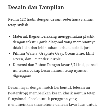
Desain dan Tampilan
Redmi 12C hadir dengan desain sederhana namun
tetap stylish.
Material: Bagian belakang menggunakan plastik
dengan tekstur garis diagonal yang membuatnya
tidak licin dan lebih tahan terhadap sidik jari.
Pilihan Warna: Graphite Gray, Ocean Blue, Mint
Green, dan Lavender Purple.
Dimensi dan Bobot: Dengan layar 6,71 inci, ponsel
ini terasa cukup besar namun tetap nyaman
digenggam.
Desain layar dengan notch berbentuk tetesan air
(waterdrop) memberikan kesan klasik namun tetap
fungsional. Cocok untuk pengguna yang
menginginkan smartphone dengan layar luas untuk