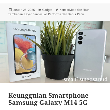
Diposkan
Kategori
Tag
Januari 28, 2026
Gadget
Konektivitas dan Fitur
pada
Tambahan
,
Layar dan Visual
,
Performa dan Dapur Pacu
Keunggulan Smartphone
Samsung Galaxy M14 5G