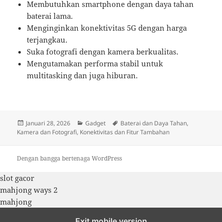
Membutuhkan smartphone dengan daya tahan
baterai lama.
Menginginkan konektivitas 5G dengan harga
terjangkau.
Suka fotografi dengan kamera berkualitas.
Mengutamakan performa stabil untuk
multitasking dan juga hiburan.
Diposkan
Kategori
Tag
Januari 28, 2026
Gadget
Baterai dan Daya Tahan
,
pada
Kamera dan Fotografi
,
Konektivitas dan Fitur Tambahan
Dengan bangga bertenaga WordPress
slot gacor
mahjong ways 2
mahjong
Exit mobile version