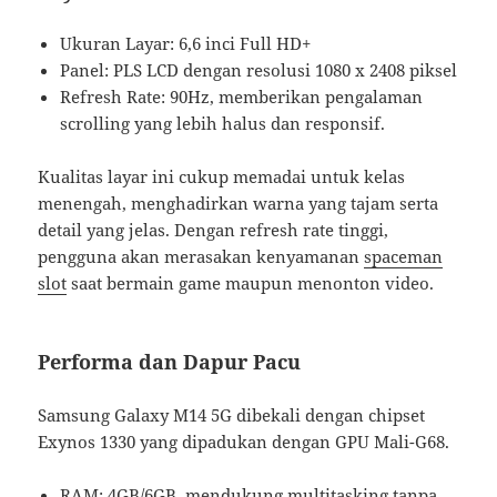
Ukuran Layar: 6,6 inci Full HD+
Panel: PLS LCD dengan resolusi 1080 x 2408 piksel
Refresh Rate: 90Hz, memberikan pengalaman
scrolling yang lebih halus dan responsif.
Kualitas layar ini cukup memadai untuk kelas
menengah, menghadirkan warna yang tajam serta
detail yang jelas. Dengan refresh rate tinggi,
pengguna akan merasakan kenyamanan
spaceman
slot
saat bermain game maupun menonton video.
Performa dan Dapur Pacu
Samsung Galaxy M14 5G dibekali dengan chipset
Exynos 1330 yang dipadukan dengan GPU Mali-G68.
RAM: 4GB/6GB, mendukung multitasking tanpa