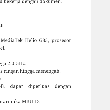
u bekerja dengan dokumen.
u
 MediaTek Helio G85, prosesor
el.
gga 2.0 GHz.
s ringan hingga menengah.
n.
GB, dapat diperluas dengan
antarmuka MIUI 13.