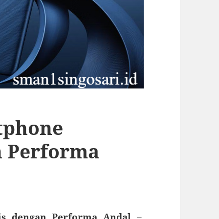
tphone
 Performa
s dengan Performa Andal
–