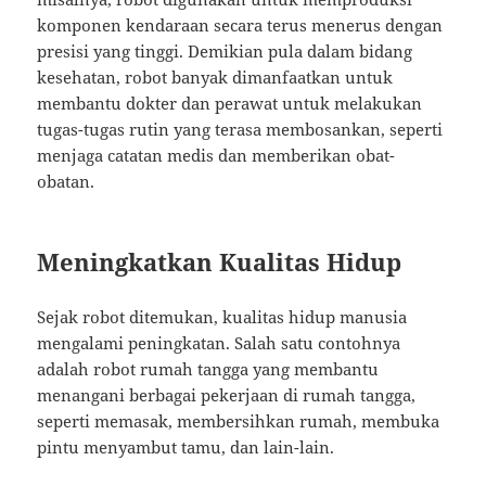
komponen kendaraan secara terus menerus dengan
presisi yang tinggi. Demikian pula dalam bidang
kesehatan, robot banyak dimanfaatkan untuk
membantu dokter dan perawat untuk melakukan
tugas-tugas rutin yang terasa membosankan, seperti
menjaga catatan medis dan memberikan obat-
obatan.
Meningkatkan Kualitas Hidup
Sejak robot ditemukan, kualitas hidup manusia
mengalami peningkatan. Salah satu contohnya
adalah robot rumah tangga yang membantu
menangani berbagai pekerjaan di rumah tangga,
seperti memasak, membersihkan rumah, membuka
pintu menyambut tamu, dan lain-lain.