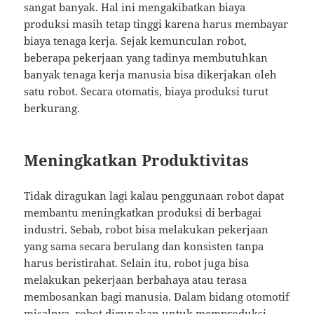
sangat banyak. Hal ini mengakibatkan biaya
produksi masih tetap tinggi karena harus membayar
biaya tenaga kerja. Sejak kemunculan robot,
beberapa pekerjaan yang tadinya membutuhkan
banyak tenaga kerja manusia bisa dikerjakan oleh
satu robot. Secara otomatis, biaya produksi turut
berkurang.
Meningkatkan Produktivitas
Tidak diragukan lagi kalau penggunaan robot dapat
membantu meningkatkan produksi di berbagai
industri. Sebab, robot bisa melakukan pekerjaan
yang sama secara berulang dan konsisten tanpa
harus beristirahat. Selain itu, robot juga bisa
melakukan pekerjaan berbahaya atau terasa
membosankan bagi manusia. Dalam bidang otomotif
misalnya, robot digunakan untuk memproduksi