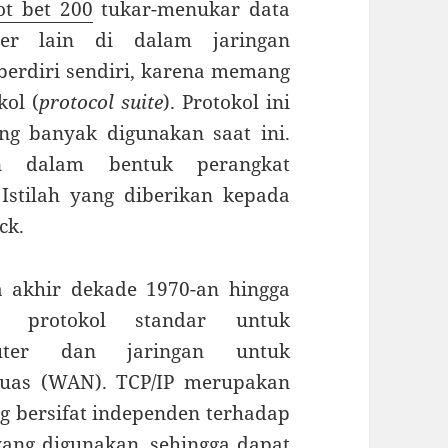
ot bet 200
tukar-menukar data
er lain di dalam jaringan
t berdiri sendiri, karena memang
ol (
protocol suite
). Protokol ini
ng banyak digunakan saat ini.
an dalam bentuk perangkat
 Istilah yang diberikan kepada
ck.
 akhir dekade 1970-an hingga
 protokol standar untuk
uter dan jaringan untuk
luas (WAN). TCP/IP merupakan
g bersifat independen terhadap
yang digunakan, sehingga dapat