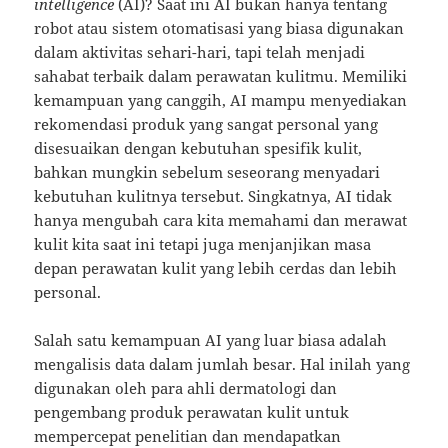
intelligence
(AI)? Saat ini AI bukan hanya tentang
robot atau sistem otomatisasi yang biasa digunakan
dalam aktivitas sehari-hari, tapi telah menjadi
sahabat terbaik dalam perawatan kulitmu. Memiliki
kemampuan yang canggih, AI mampu menyediakan
rekomendasi produk yang sangat personal yang
disesuaikan dengan kebutuhan spesifik kulit,
bahkan mungkin sebelum seseorang menyadari
kebutuhan kulitnya tersebut. Singkatnya, AI tidak
hanya mengubah cara kita memahami dan merawat
kulit kita saat ini tetapi juga menjanjikan masa
depan perawatan kulit yang lebih cerdas dan lebih
personal.
Salah satu kemampuan AI yang luar biasa adalah
mengalisis data dalam jumlah besar. Hal inilah yang
digunakan oleh para ahli dermatologi dan
pengembang produk perawatan kulit untuk
mempercepat penelitian dan mendapatkan