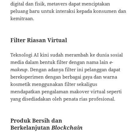
digital dan fisik, metavers dapat menciptakan
peluang baru untuk interaksi kepada konsumen dan
kemitraan.
Filter Riasan Virtual
Teknologi AI kini sudah merambah ke dunia sosial
media dalam bentuk filter dengan nama lain
e-
makeup
. Dengan adanya filter ini pelanggan dapat
bereksperimen dengan berbagai gaya dan warna
kosmetik menggunakan filter sekaligus
mendapatkan pengalaman makover virtual seperti
yang disediadakan oleh penata rias profesional.
Produk Bersih dan
Berkelanjutan
Blockchain