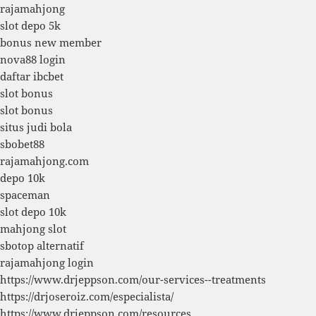
rajamahjong
slot depo 5k
bonus new member
nova88 login
daftar ibcbet
slot bonus
slot bonus
situs judi bola
sbobet88
rajamahjong.com
depo 10k
spaceman
slot depo 10k
mahjong slot
sbotop alternatif
rajamahjong login
https://www.drjeppson.com/our-services--treatments
https://drjoseroiz.com/especialista/
https://www.drjeppson.com/resources