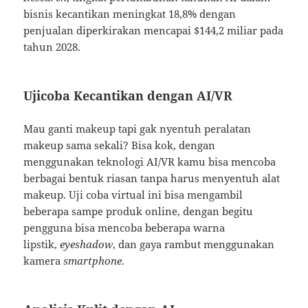
bisnis kecantikan meningkat 18,8% dengan
penjualan diperkirakan mencapai $144,2 miliar pada
tahun 2028.
Ujicoba Kecantikan dengan AI/VR
Mau ganti makeup tapi gak nyentuh peralatan
makeup sama sekali? Bisa kok, dengan
menggunakan teknologi AI/VR kamu bisa mencoba
berbagai bentuk riasan tanpa harus menyentuh alat
makeup. Uji coba virtual ini bisa mengambil
beberapa sampe produk online, dengan begitu
pengguna bisa mencoba beberapa warna
lipstik,
eyeshadow
, dan gaya rambut menggunakan
kamera
smartphone
.