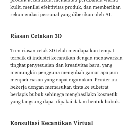
kulit, menilai efektivitas produk, dan memberikan
rekomendasi personal yang diberikan oleh AI.
Riasan Cetakan 3D
Tren riasan cetak 3D telah mendapatkan tempat
terbaik di industri kecantikan dengan menawarkan
tingkat penyesuaian dan kreativitas baru, yang
memungkin pengguna mengubah gamar apa pun
menjadi riasan yang dapat digunakan. Printer ini
bekerja dengan memasukan tinta ke substrat
berlapis bubuk sehingga menghasilakn kosmetik
yang langsung dapat dipakai dalam bentuk bubuk.
Konsultasi Kecantikan Virtual