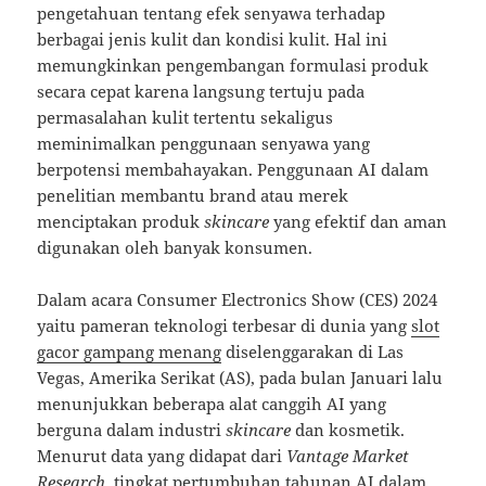
pengetahuan tentang efek senyawa terhadap
berbagai jenis kulit dan kondisi kulit. Hal ini
memungkinkan pengembangan formulasi produk
secara cepat karena langsung tertuju pada
permasalahan kulit tertentu sekaligus
meminimalkan penggunaan senyawa yang
berpotensi membahayakan. Penggunaan AI dalam
penelitian membantu brand atau merek
menciptakan produk
skincare
yang efektif dan aman
digunakan oleh banyak konsumen.
Dalam acara Consumer Electronics Show (CES) 2024
yaitu pameran teknologi terbesar di dunia yang
slot
gacor gampang menang
diselenggarakan di Las
Vegas, Amerika Serikat (AS), pada bulan Januari lalu
menunjukkan beberapa alat canggih AI yang
berguna dalam industri
skincare
dan kosmetik.
Menurut data yang didapat dari
Vantage Market
Research
, tingkat pertumbuhan tahunan AI dalam