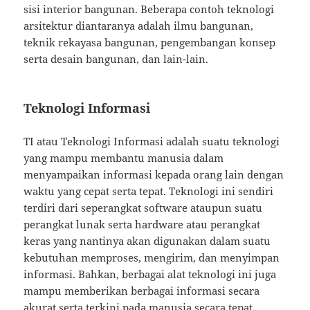
sisi interior bangunan. Beberapa contoh teknologi
arsitektur diantaranya adalah ilmu bangunan,
teknik rekayasa bangunan, pengembangan konsep
serta desain bangunan, dan lain-lain.
Teknologi Informasi
TI atau Teknologi Informasi adalah suatu teknologi
yang mampu membantu manusia dalam
menyampaikan informasi kepada orang lain dengan
waktu yang cepat serta tepat. Teknologi ini sendiri
terdiri dari seperangkat software ataupun suatu
perangkat lunak serta hardware atau perangkat
keras yang nantinya akan digunakan dalam suatu
kebutuhan memproses, mengirim, dan menyimpan
informasi. Bahkan, berbagai alat teknologi ini juga
mampu memberikan berbagai informasi secara
akurat serta terkini pada manusia secara tepat