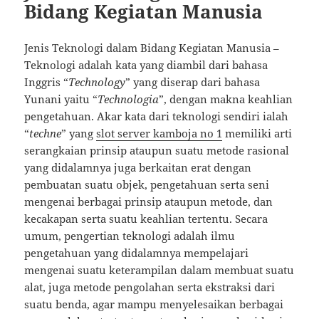
Bidang Kegiatan Manusia
Jenis Teknologi dalam Bidang Kegiatan Manusia –
Teknologi adalah kata yang diambil dari bahasa
Inggris “
Technology
” yang diserap dari bahasa
Yunani yaitu “
Technologia
”, dengan makna keahlian
pengetahuan. Akar kata dari teknologi sendiri ialah
“
techne
” yang
slot server kamboja no 1
memiliki arti
serangkaian prinsip ataupun suatu metode rasional
yang didalamnya juga berkaitan erat dengan
pembuatan suatu objek, pengetahuan serta seni
mengenai berbagai prinsip ataupun metode, dan
kecakapan serta suatu keahlian tertentu. Secara
umum, pengertian teknologi adalah ilmu
pengetahuan yang didalamnya mempelajari
mengenai suatu keterampilan dalam membuat suatu
alat, juga metode pengolahan serta ekstraksi dari
suatu benda, agar mampu menyelesaikan berbagai