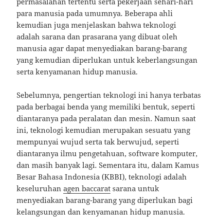
permasalahan tertentu serta pekerjaan sehari-hari
para manusia pada umumnya. Beberapa ahli
kemudian juga menjelaskan bahwa teknologi
adalah sarana dan prasarana yang dibuat oleh
manusia agar dapat menyediakan barang-barang
yang kemudian diperlukan untuk keberlangsungan
serta kenyamanan hidup manusia.
Sebelumnya, pengertian teknologi ini hanya terbatas
pada berbagai benda yang memiliki bentuk, seperti
diantaranya pada peralatan dan mesin. Namun saat
ini, teknologi kemudian merupakan sesuatu yang
mempunyai wujud serta tak berwujud, seperti
diantaranya ilmu pengetahuan, software komputer,
dan masih banyak lagi. Sementara itu, dalam Kamus
Besar Bahasa Indonesia (KBBI), teknologi adalah
keseluruhan
agen baccarat
sarana untuk
menyediakan barang-barang yang diperlukan bagi
kelangsungan dan kenyamanan hidup manusia.