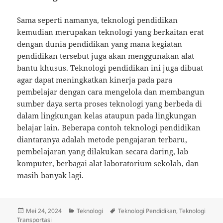
Sama seperti namanya, teknologi pendidikan
kemudian merupakan teknologi yang berkaitan erat
dengan dunia pendidikan yang mana kegiatan
pendidikan tersebut juga akan menggunakan alat
bantu khusus. Teknologi pendidikan ini juga dibuat
agar dapat meningkatkan kinerja pada para
pembelajar dengan cara mengelola dan membangun
sumber daya serta proses teknologi yang berbeda di
dalam lingkungan kelas ataupun pada lingkungan
belajar lain. Beberapa contoh teknologi pendidikan
diantaranya adalah metode pengajaran terbaru,
pembelajaran yang dilakukan secara daring, lab
komputer, berbagai alat laboratorium sekolah, dan
masih banyak lagi.
Diposkan
Kategori
Tag
Mei 24, 2024
Teknologi
Teknologi Pendidikan
,
Teknologi
pada
Transportasi