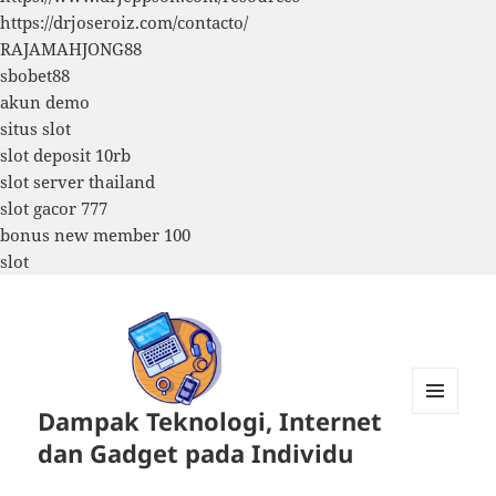
https://drjoseroiz.com/contacto/
RAJAMAHJONG88
sbobet88
akun demo
situs slot
slot deposit 10rb
slot server thailand
slot gacor 777
bonus new member 100
slot
Dampak Teknologi, Internet
MENU
DAN
dan Gadget pada Individu
WIDGET